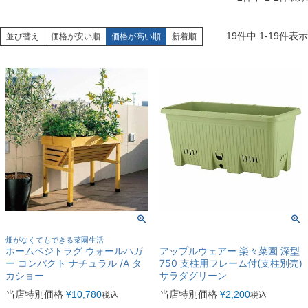
19
件中
1
-
19
件表示
並び替え
価格が安い順
価格が高い順
新着順
畑がなくてもできる菜園生活
ホームベジトラグ ウォールハガ
アップルウェアー 楽々菜園 深型
ー コンパクト ナチュラル /A タ
750 支柱用フレーム付(支柱別売)
カショー
サラダグリーン
当店特別価格
¥
10,780
当店特別価格
¥
2,200
税込
税込