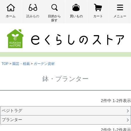
ホーム
読みもの
目的から
買いもの
カート
メニュー
探す
検索
TOP
園芸・植栽
ガーデン資材
鉢・プランター
2
件中
1
-
2
件表示
ベジトラグ
プランター
2
件中
1
-
2
件表示