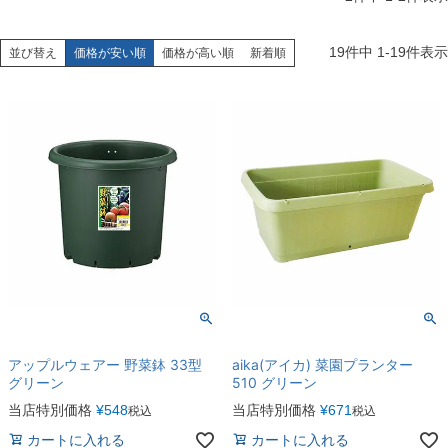
19
件中
1
-
19
件表示
並び替え
価格が安い順
価格が高い順
新着順
アップルウェアー 野菜鉢 33型
aika(アイカ) 菜園プランター
グリーン
510 グリーン
当店特別価格
¥
548
当店特別価格
¥
671
税込
税込
カートに入れる
カートに入れる