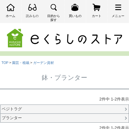
ホーム
読みもの
目的から
買いもの
カート
メニュー
探す
検索
TOP
園芸・植栽
ガーデン資材
鉢・プランター
2
件中
1
-
2
件表示
ベジトラグ
プランター
2
件中
1
-
2
件表示