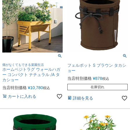
畑がなくてもできる菜園生活
フェルポット S ブラウン タカシ
ホームベジトラグ ウォールハガ
ョー
ー コンパクト ナチュラル /A タ
当店特別価格
¥
878
税込
カショー
在庫切れ
当店特別価格
¥
10,780
税込
カートに入れる
詳細を見る