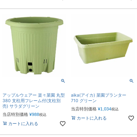
アップルウェアー 楽々菜園 丸型
aika(アイカ) 菜園プランター
380 支柱用フレーム付(支柱別
710 グリーン
売) サラダグリーン
当店特別価格
¥
1,034
税込
当店特別価格
¥
988
税込
カートに入れる
カートに入れる