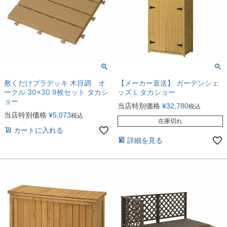
敷くだけプラデッキ 木目調 オ
【メーカー直送】 ガーデンシェ
ークル 30×30 9枚セット タカシ
ッズ L タカショー
ョー
当店特別価格
¥
32,780
税込
当店特別価格
¥
5,073
税込
在庫切れ
カートに入れる
詳細を見る