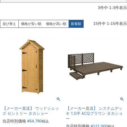
3
件中
1
-
3
件表示
15
件中
1
-
15
件表示
並び替え
価格が安い順
価格が高い順
新着順
【メーカー直送】 ウッドシェッ
【メーカー直送】 システムデッ
ズ セントリー タカショー
キ 1.5坪 ACQブラウン タカショ
ー
当店特別価格
¥
54,780
税込
当店特別価格
¥
121,000
税込