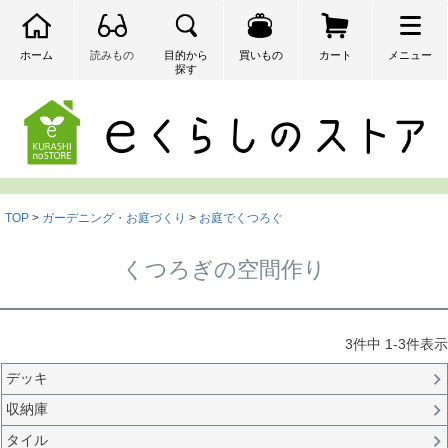
ホーム
読みもの
目的から
買いもの
カート
メニュー
探す
検索
TOP
ガーデニング・お庭づくり
お庭でくつろぐ
くつろぎの空間作り
3
件中
1
-
3
件表示
デッキ
収納庫
タイル