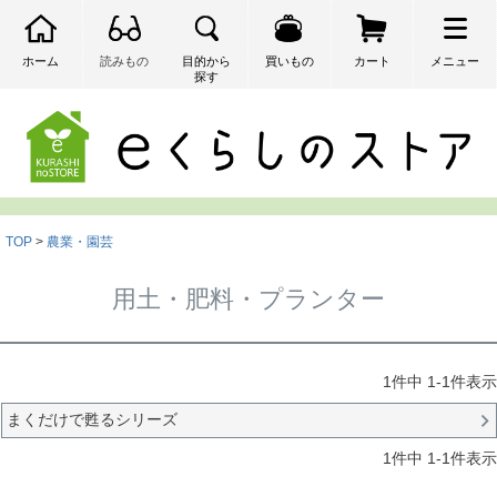
ホーム
読みもの
目的から
買いもの
カート
メニュー
探す
検索
TOP
農業・園芸
用土・肥料・プランター
1
件中
1
-
1
件表示
まくだけで甦るシリーズ
1
件中
1
-
1
件表示