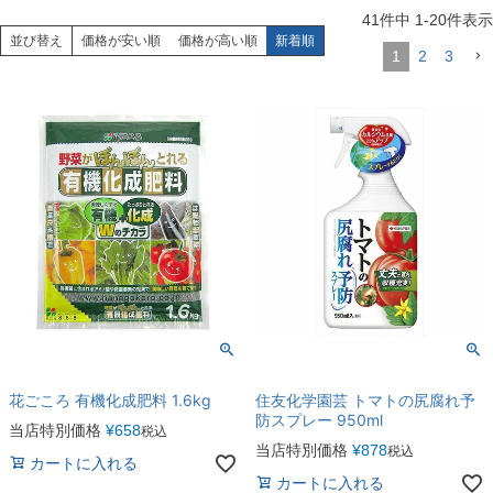
41
件中
1
-
20
件表示
並び替え
価格が安い順
価格が高い順
新着順
1
2
3
花ごころ 有機化成肥料 1.6kg
住友化学園芸 トマトの尻腐れ予
防スプレー 950ml
当店特別価格
¥
658
税込
当店特別価格
¥
878
税込
カートに入れる
カートに入れる