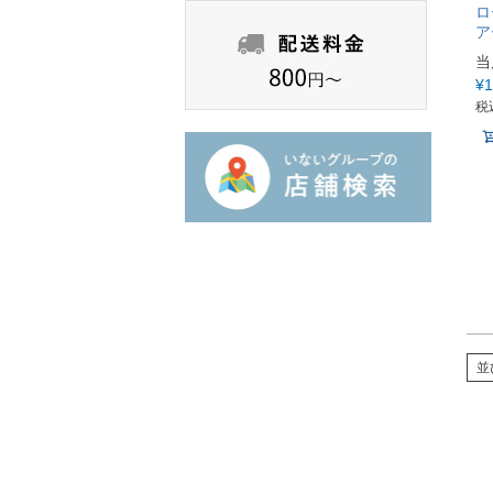
ロ
ア
当
¥
1
税
並