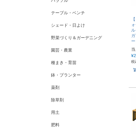
パラソル
テーブル・ベンチ
【
ォ
シェード・日よけ
ル
ガ
野菜づくり＆ガーデニング
ー
当
園芸・農業
¥
2
税
種まき・育苗
鉢・プランター
薬剤
除草剤
用土
肥料