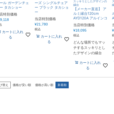
スッキリとしたデザインの
ール ガーデンチェ
ーズ シングルチェア
縁台
ー タカショー
ー ブラック タカショ
【メーカー直送】 ア
ー
ルミ縁台120cm
店特別価格
AYD120A アルインコ
当店特別価格
9,118
¥
21,780
込
当店特別価格
税込
¥
18,095
¥
カートに入れ
税込
カートに入れ
る
る
どんな場所でもマッ
チするスッキリとし
たデザインの縁台
カートに入れ
る
び替え
価格が安い順
価格が高い順
新着順