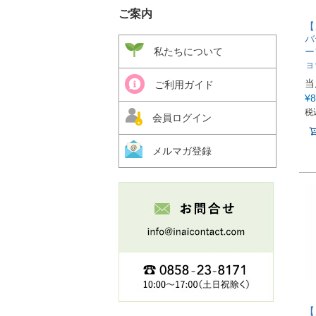
ご案内
【
バ
ー
私たちについて
ョ
当
ご利用ガイド
¥
8
税
会員ログイン
メルマガ登録
【