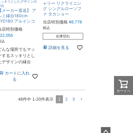
スッキリとしたデザインの
ャリー リクライニン
縁台
グ シングルローソフ
【メーカー直送】 ア
ァ タカショー
ルミ縁台180cm
AYD180 アルインコ
当店特別価格
¥
8,778
税込
当店特別価格
22,055
在庫切れ
税込
詳細を見る
どんな場所でもマッ
チするスッキリとし
たデザインの縁台
カートに入れ
る
カートへ
48
件中
1
-
20
件表示
1
2
3