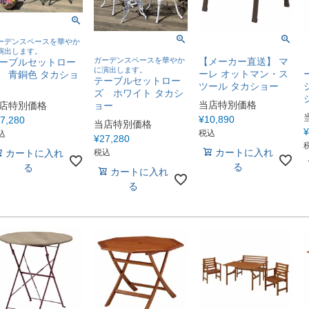
ーデンスペースを華やか
演出します。
ガーデンスペースを華やか
【メーカー直送】 マ
ーブルセットロー
に演出します。
ーレ オットマン・ス
 青銅色 タカショ
テーブルセットロー
ツール タカショー
ズ ホワイト タカシ
ョー
当店特別価格
店特別価格
¥
10,890
7,280
当店特別価格
¥
税込
込
¥
27,280
カートに入れ
カートに入れ
税込
る
る
カートに入れ
る