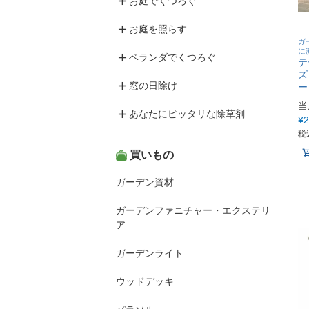
お庭でくつろぐ
お庭を照らす
ガ
に
ベランダでくつろぐ
テ
ズ
窓の日除け
ー
当
あなたにピッタリな除草剤
¥
2
税
買いもの
ガーデン資材
ガーデンファニチャー・エクステリ
ア
ガーデンライト
ウッドデッキ