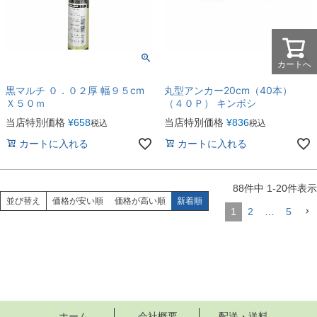
カートへ
黒マルチ ０．０２厚 幅９５cm
丸型アンカー20cm（40本）
Ｘ５０ｍ
（４０Ｐ） キンボシ
当店特別価格
¥
658
当店特別価格
¥
836
税込
税込
カートに入れる
カートに入れる
88
件中
1
-
20
件表示
並び替え
価格が安い順
価格が高い順
新着順
1
2
…
5
ホーム
会社概要
配送・送料