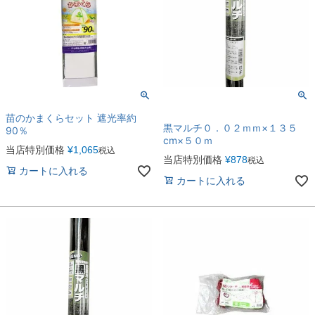
苗のかまくらセット 遮光率約
黒マルチ０．０２ｍｍ×１３５
90％
cm×５０ｍ
当店特別価格
¥
1,065
税込
当店特別価格
¥
878
税込
カートに入れる
カートに入れる