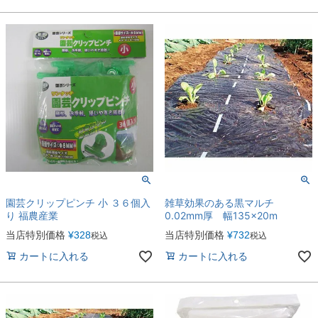
園芸クリップピンチ 小 ３６個入
雑草効果のある黒マルチ
り 福農産業
0.02mm厚 幅135×20m
当店特別価格
¥
328
当店特別価格
¥
732
税込
税込
カートに入れる
カートに入れる