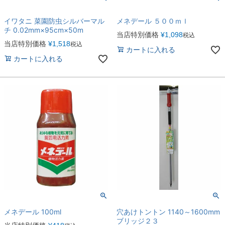
イワタニ 菜園防虫シルバーマル
メネデール ５００ｍｌ
チ 0.02mm×95cm×50m
当店特別価格
¥
1,098
税込
当店特別価格
¥
1,518
税込
カートに入れる
カートに入れる
メネデール 100ml
穴あけトントン 1140～1600mm
ブリッジ２３