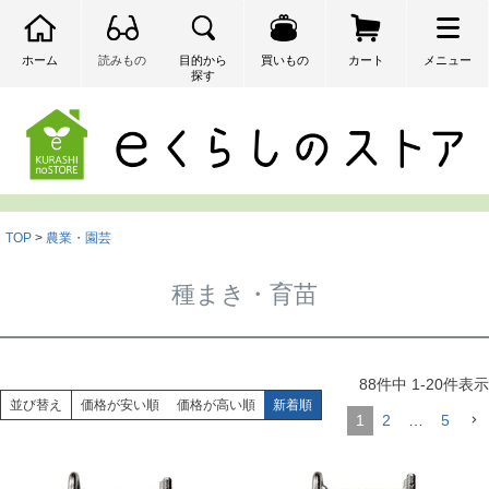
ホーム
読みもの
目的から
買いもの
カート
メニュー
探す
検索
TOP
農業・園芸
種まき・育苗
88
件中
1
-
20
件表示
並び替え
価格が安い順
価格が高い順
新着順
1
2
…
5