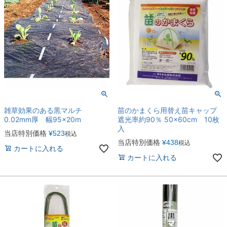
雑草効果のある黒マルチ
苗のかまくら用替え苗キャップ
0.02mm厚 幅95×20m
遮光率約90％ 50×60cm 10枚
入
当店特別価格
¥
523
税込
当店特別価格
¥
438
税込
カートに入れる
カートに入れる