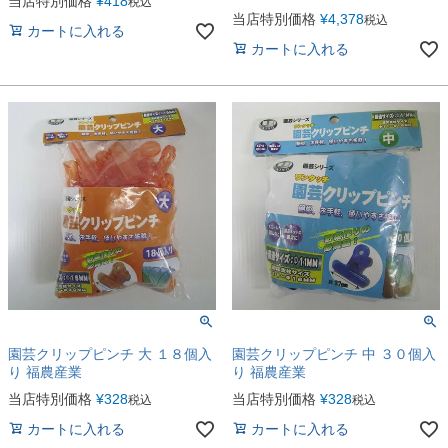
当店特別価格
¥
418
税込
当店特別価格
¥
4,378
税込
カートに入れる
カートに入れる
園芸クリップピンチ 大 １８個入
園芸クリップピンチ 中 ３０個入
り 福農産業
り 福農産業
当店特別価格
¥
328
当店特別価格
¥
328
税込
税込
カートに入れる
カートに入れる