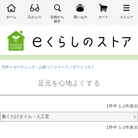
ホーム
読みもの
目的から
買いもの
カート
メニュー
探す
検索
TOP
ガーデニング・お庭づくり
ベランダでくつろぐ
足元を心地よくする
1
件中
1
-
1
件表示
敷くだけタイル・人工芝
1
件中
1
-
1
件表示