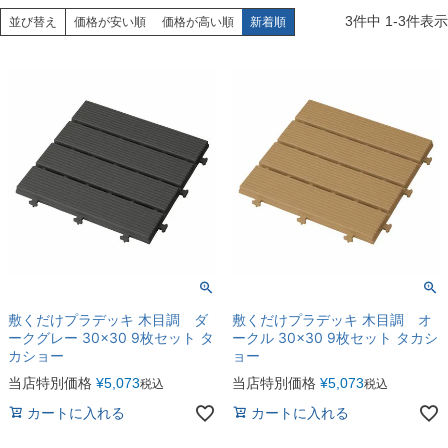
3
件中
1
-
3
件表示
並び替え
価格が安い順
価格が高い順
新着順
敷くだけプラデッキ 木目調 ダ
敷くだけプラデッキ 木目調 オ
ークグレー 30×30 9枚セット タ
ークル 30×30 9枚セット タカシ
カショー
ョー
当店特別価格
¥
5,073
当店特別価格
¥
5,073
税込
税込
カートに入れる
カートに入れる