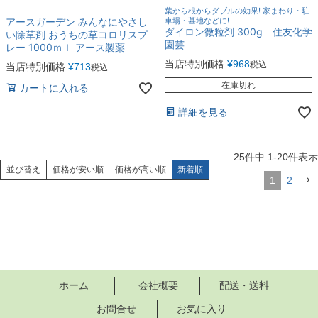
葉から根からダブルの効果! 家まわり・駐
アースガーデン みんなにやさし
車場・墓地などに!
ダイロン微粒剤 300g 住友化学
い除草剤 おうちの草コロリスプ
園芸
レー 1000ｍｌ アース製薬
当店特別価格
¥
968
税込
当店特別価格
¥
713
税込
在庫切れ
カートに入れる
詳細を見る
25
件中
1
-
20
件表示
並び替え
価格が安い順
価格が高い順
新着順
1
2
ホーム
会社概要
配送・送料
お問合せ
お気に入り