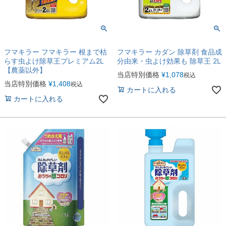
フマキラー フマキラー 根まで枯
フマキラー カダン 除草剤 食品成
らす虫よけ除草王プレミアム2L
分由来・虫よけ効果も 除草王 2L
【農薬以外】
当店特別価格
¥
1,078
税込
当店特別価格
¥
1,408
税込
カートに入れる
カートに入れる