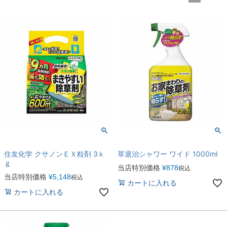
住友化学 クサノンＥＸ粒剤 3ｋ
草退治シャワー ワイド 1000ml
ｇ
当店特別価格
¥
878
税込
当店特別価格
¥
5,148
税込
カートに入れる
カートに入れる