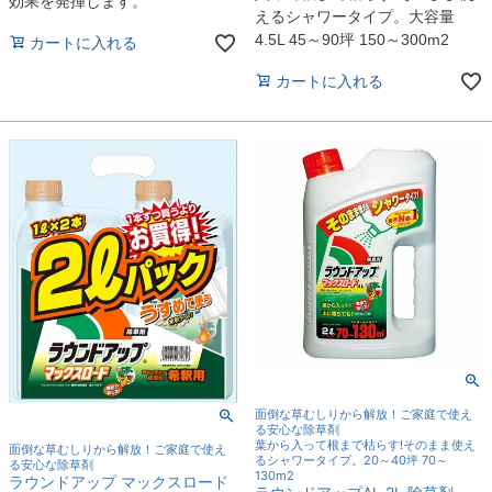
効果を発揮します。
えるシャワータイプ。大容量
4.5L 45～90坪 150～300m2
カートに入れる
カートに入れる
面倒な草むしりから解放！ご家庭で使え
る安心な除草剤
葉から入って根まで枯らす!そのまま使え
面倒な草むしりから解放！ご家庭で使え
るシャワータイプ。20～40坪 70～
る安心な除草剤
130m2
ラウンドアップ マックスロード