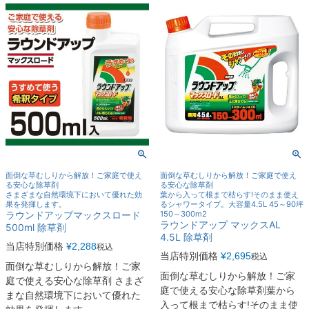
面倒な草むしりから解放！ご家庭で使え
面倒な草むしりから解放！ご家庭で使え
る安心な除草剤
る安心な除草剤
さまざまな自然環境下において優れた効
葉から入って根まで枯らす!そのまま使え
果を発揮します。
るシャワータイプ。大容量4.5L 45～90坪
ラウンドアップマックスロード
150～300m2
ラウンドアップ マックスAL
500ml 除草剤
4.5L 除草剤
当店特別価格
¥
2,288
税込
当店特別価格
¥
2,695
税込
面倒な草むしりから解放！ご家
面倒な草むしりから解放！ご家
庭で使える安心な除草剤 さまざ
庭で使える安心な除草剤葉から
まな自然環境下において優れた
入って根まで枯らす!そのまま使