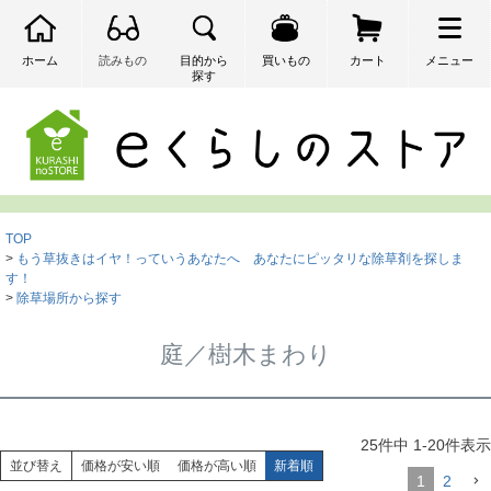
ホーム
読みもの
目的から
買いもの
カート
メニュー
探す
検索
TOP
もう草抜きはイヤ！っていうあなたへ あなたにピッタリな除草剤を探しま
す！
除草場所から探す
庭／樹木まわり
25
件中
1
-
20
件表示
並び替え
価格が安い順
価格が高い順
新着順
1
2