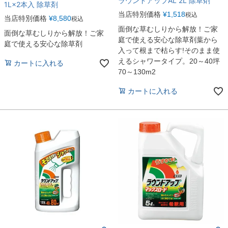
ラウンドアップAL 2L 除草剤
1L×2本入 除草剤
当店特別価格
¥
1,518
税込
当店特別価格
¥
8,580
税込
面倒な草むしりから解放！ご家
面倒な草むしりから解放！ご家
庭で使える安心な除草剤葉から
庭で使える安心な除草剤
入って根まで枯らす!そのまま使
えるシャワータイプ。20～40坪
カートに入れる
70～130m2
カートに入れる