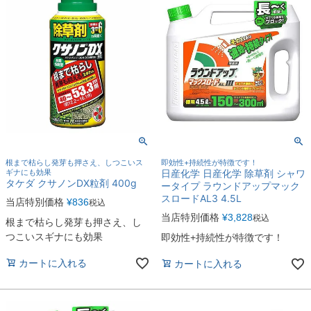
根まで枯らし発芽も押さえ、しつこいス
即効性+持続性が特徴です！
ギナにも効果
日産化学 日産化学 除草剤 シャワ
タケダ クサノンDX粒剤 400g
ータイプ ラウンドアップマック
スロードAL3 4.5L
当店特別価格
¥
836
税込
当店特別価格
¥
3,828
税込
根まで枯らし発芽も押さえ、し
つこいスギナにも効果
即効性+持続性が特徴です！
カートに入れる
カートに入れる