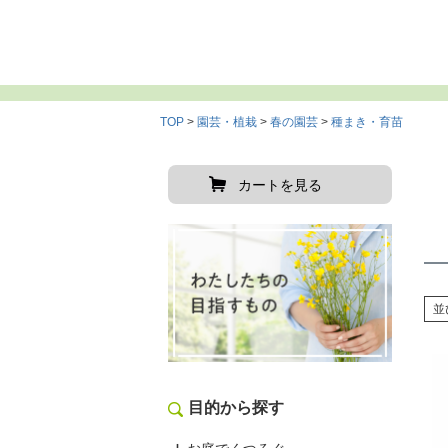
TOP
園芸・植栽
春の園芸
種まき・育苗
カートを見る
並
目的から探す