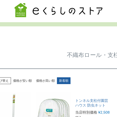
検索
不織布ロール・支
び替え
価格が安い順
価格が高い順
新着順
トンネル支柱付園芸
ハウス 防虫ネット
当店特別価格
¥
2,508