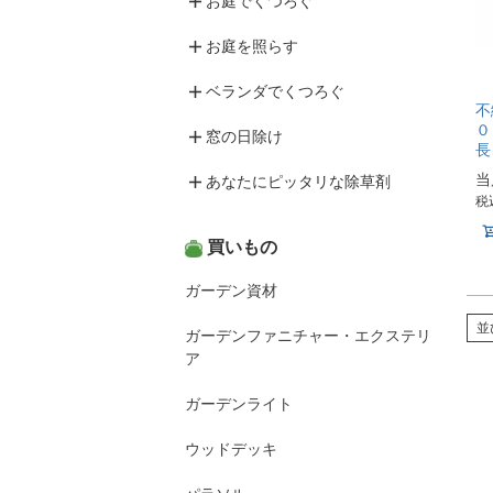
お庭でくつろぐ
お庭を照らす
ベランダでくつろぐ
不
０
窓の日除け
長
当
あなたにピッタリな除草剤
税
買いもの
ガーデン資材
並
ガーデンファニチャー・エクステリ
ア
ガーデンライト
ウッドデッキ