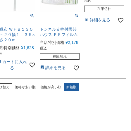
税込
在庫切れ
詳細を見る
織布 ＷＦＢ１３５
トンネル支柱付園芸
－２０幅１．３５×
ハウス ＰＥフィルム
さ２０ｍ
当店特別価格
¥
2,178
店特別価格
¥
1,628
税込
込
在庫切れ
カートに入れ
詳細を見る
る
び替え
価格が安い順
価格が高い順
新着順