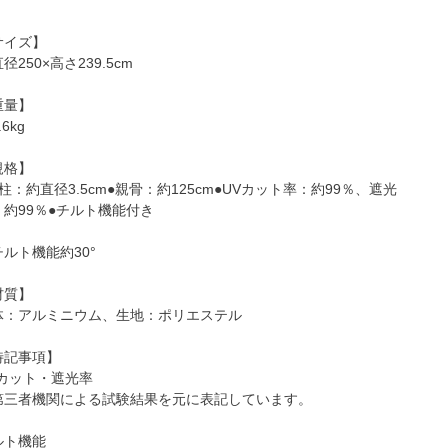
サイズ】
径250×高さ239.5cm
重量】
.6kg
規格】
柱：約直径3.5cm●親骨：約125cm●UVカット率：約99％、遮光
：約99％●チルト機能付き
ルト機能約30°
材質】
体：アルミニウム、生地：ポリエステル
特記事項】
Vカット・遮光率
第三者機関による試験結果を元に表記しています。
ルト機能