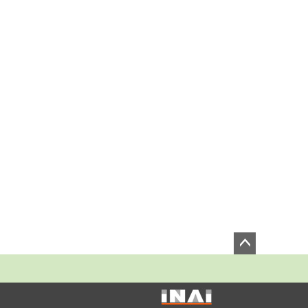
ペー
ジト
ップ
へ