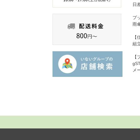
日
プ
雨
【
組
【
gS
メ