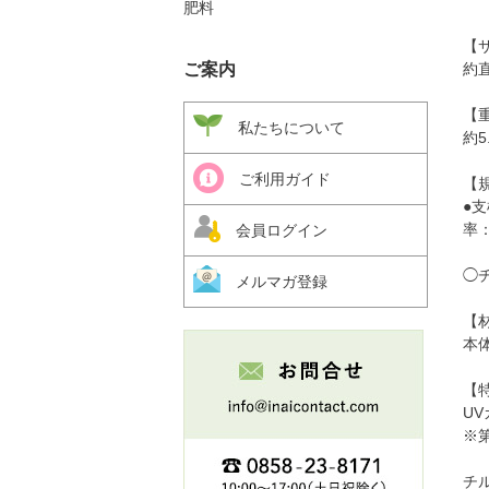
肥料
【
ご案内
約直
【
私たちについて
約5
ご利用ガイド
【
●支
率
会員ログイン
◯チ
メルマガ登録
【
本
【
U
※
チ