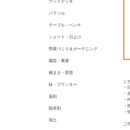
ウッドデッキ
パラソル
テーブル・ベンチ
シェード・日よけ
野菜づくり＆ガーデニング
園芸・農業
種まき・育苗
こ
鉢・プランター
・
・
薬剤
・
・
除草剤
・
用土
ご