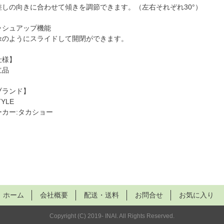
差しの向きに合わせて傾きを調節できます。（左右それぞれ30°）
ッシュアップ機能
傘のようにスライドして開閉ができます。
仕様】
立品
ブランド】
TYLE
ーカー:タカショー
ホーム
会社概要
配送・送料
お問合せ
お気に入り
Copyright (C) 2019- INAI. All Rights Reserved.