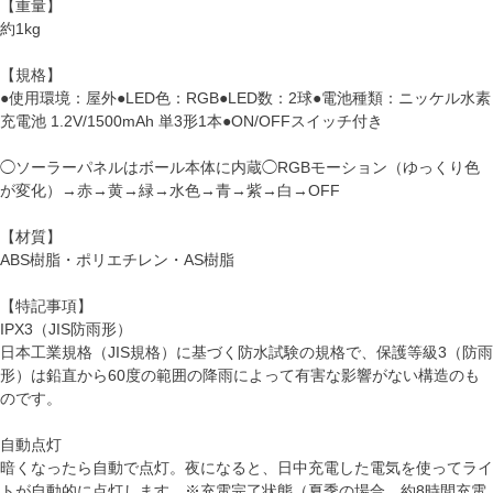
【重量】
約1kg
【規格】
●使用環境：屋外●LED色：RGB●LED数：2球●電池種類：ニッケル水素
充電池 1.2V/1500mAh 単3形1本●ON/OFFスイッチ付き
◯ソーラーパネルはボール本体に内蔵◯RGBモーション（ゆっくり色
が変化）→赤→黄→緑→水色→青→紫→白→OFF
【材質】
ABS樹脂・ポリエチレン・AS樹脂
【特記事項】
IPX3（JIS防雨形）
日本工業規格（JIS規格）に基づく防水試験の規格で、保護等級3（防雨
形）は鉛直から60度の範囲の降雨によって有害な影響がない構造のも
のです。
自動点灯
暗くなったら自動で点灯。夜になると、日中充電した電気を使ってライ
トが自動的に点灯します。※充電完了状態（夏季の場合、約8時間充電