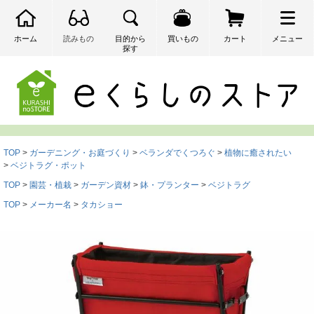
ホーム
読みもの
目的から
買いもの
カート
メニュー
探す
検索
TOP
ガーデニング・お庭づくり
ベランダでくつろぐ
植物に癒されたい
ベジトラグ・ポット
TOP
園芸・植栽
ガーデン資材
鉢・プランター
ベジトラグ
TOP
メーカー名
タカショー