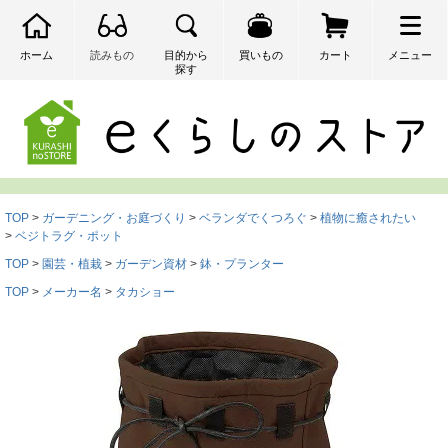
ホーム
読みもの
目的から
買いもの
カート
メニュー
探す
検索
TOP
ガーデニング・お庭づくり
ベランダでくつろぐ
植物に癒されたい
ベジトラグ・ポット
TOP
園芸・植栽
ガーデン資材
鉢・プランター
TOP
メーカー名
タカショー