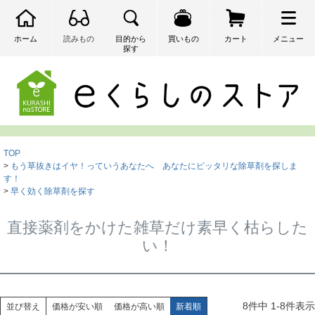
ホーム
読みもの
目的から
買いもの
カート
メニュー
探す
検索
TOP
もう草抜きはイヤ！っていうあなたへ あなたにピッタリな除草剤を探しま
す！
早く効く除草剤を探す
直接薬剤をかけた雑草だけ素早く枯らした
い！
8
件中
1
-
8
件表示
並び替え
価格が安い順
価格が高い順
新着順