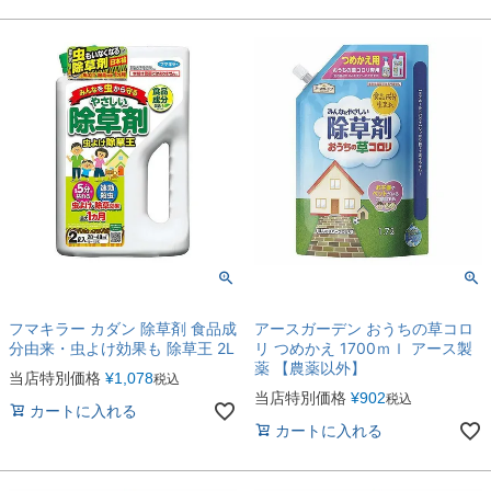
フマキラー カダン 除草剤 食品成
アースガーデン おうちの草コロ
分由来・虫よけ効果も 除草王 2L
リ つめかえ 1700ｍｌ アース製
薬 【農薬以外】
当店特別価格
¥
1,078
税込
当店特別価格
¥
902
税込
カートに入れる
カートに入れる