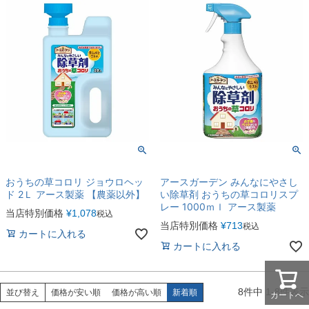
おうちの草コロリ ジョウロヘッ
アースガーデン みんなにやさし
ド 2Ｌ アース製薬 【農薬以外】
い除草剤 おうちの草コロリスプ
レー 1000ｍｌ アース製薬
当店特別価格
¥
1,078
税込
当店特別価格
¥
713
税込
カートに入れる
カートに入れる
8
件中
1
-
8
件表示
並び替え
価格が安い順
価格が高い順
新着順
カートへ