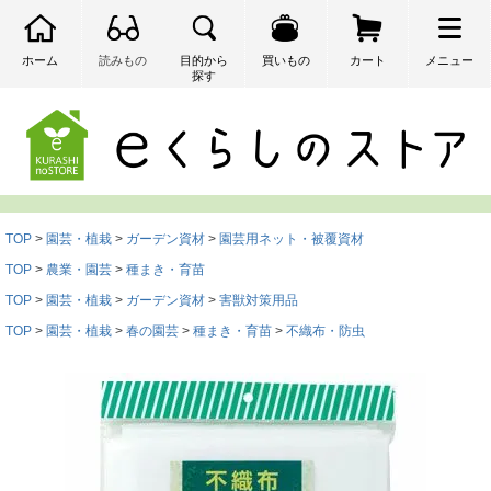
ホーム
読みもの
目的から
買いもの
カート
メニュー
探す
検索
TOP
園芸・植栽
ガーデン資材
園芸用ネット・被覆資材
TOP
農業・園芸
種まき・育苗
TOP
園芸・植栽
ガーデン資材
害獣対策用品
TOP
園芸・植栽
春の園芸
種まき・育苗
不織布・防虫