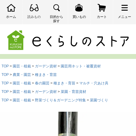
ホーム
読みもの
目的から
買いもの
カート
メニュー
探す
検索
TOP
園芸・植栽
ガーデン資材
園芸用ネット・被覆資材
TOP
農業・園芸
種まき・育苗
TOP
園芸・植栽
春の園芸
種まき・育苗
マルチ・穴あけ具
TOP
園芸・植栽
ガーデン資材
菜園・育苗資材
TOP
園芸・植栽
野菜づくり＆ガーデニング特集
菜園づくり