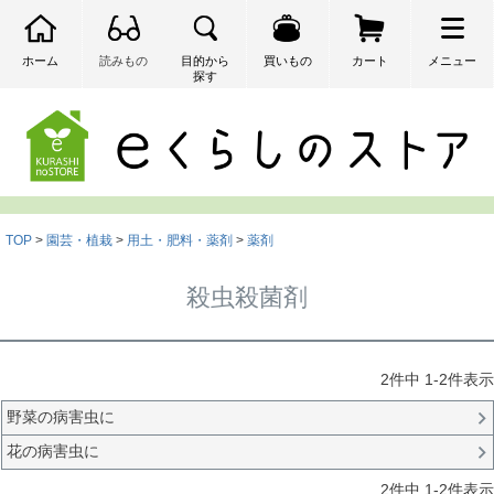
ホーム
読みもの
目的から
買いもの
カート
メニュー
探す
検索
TOP
園芸・植栽
用土・肥料・薬剤
薬剤
殺虫殺菌剤
2
件中
1
-
2
件表示
野菜の病害虫に
花の病害虫に
2
件中
1
-
2
件表示