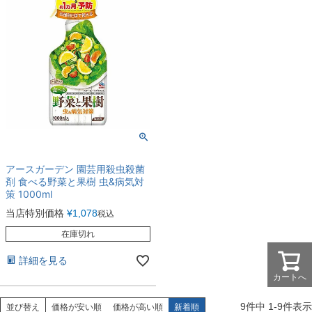
アースガーデン 園芸用殺虫殺菌
剤 食べる野菜と果樹 虫&病気対
策 1000ml
当店特別価格
¥
1,078
税込
在庫切れ
詳細を見る
カートへ
9
件中
1
-
9
件表示
並び替え
価格が安い順
価格が高い順
新着順