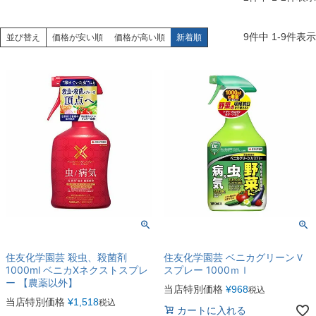
9
件中
1
-
9
件表示
並び替え
価格が安い順
価格が高い順
新着順
住友化学園芸 殺虫、殺菌剤
住友化学園芸 ベニカグリーンＶ
1000ml ベニカXネクストスプレ
スプレー 1000ｍｌ
ー 【農薬以外】
当店特別価格
¥
968
税込
当店特別価格
¥
1,518
税込
カートに入れる