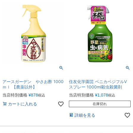
アースガーデン やさお酢 1000
住友化学園芸 ベニカベジフルV
ｍｌ 【農薬以外】
スプレー 1000ml殺虫殺菌剤
当店特別価格
¥
878
当店特別価格
¥
1,078
税込
税込
カートに入れる
在庫切れ
詳細を見る