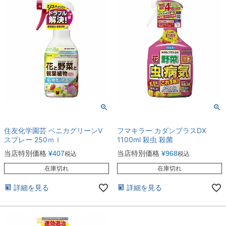
住友化学園芸 ベニカグリーンV
フマキラー カダンプラスDX
スプレー 250ｍｌ
1100ml 殺虫 殺菌
当店特別価格
¥
407
当店特別価格
¥
968
税込
税込
在庫切れ
在庫切れ
詳細を見る
詳細を見る