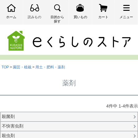
ホーム
読みもの
目的から
買いもの
カート
メニュー
探す
検索
TOP
園芸・植栽
用土・肥料・薬剤
薬剤
4
件中
1
-
4
件表示
殺菌剤
不快害虫剤
殺虫剤