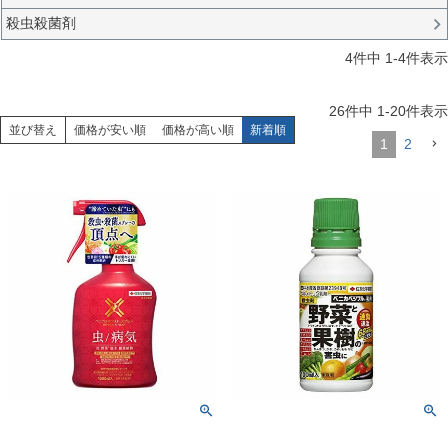
殺虫殺菌剤
4
件中
1
-
4
件表示
26
件中
1
-
20
件表示
並び替え
価格が安い順
価格が高い順
新着順
1
2