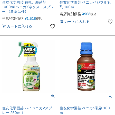
住友化学園芸 殺虫、殺菌剤
住友化学園芸 ベニカベジフル乳
1000ml ベニカXネクストスプレ
剤 100ｍｌ
ー 【農薬以外】
当店特別価格
¥
968
税込
当店特別価格
¥
1,518
税込
カートに入れる
カートに入れる
住友化学園芸 パイベニカVスプ
住友化学園芸 ベニカS乳剤 100
レー 250ｍｌ
ｍｌ