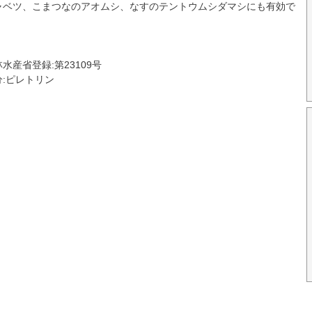
ャベツ、こまつなのアオムシ、なすのテントウムシダマシにも有効で
。
水産省登録:第23109号
分:ピレトリン