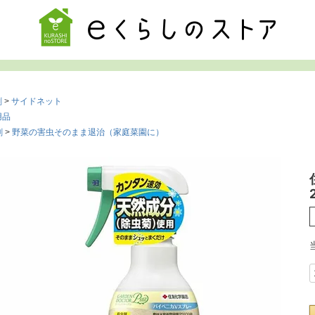
検索
剤
サイドネット
用品
剤
野菜の害虫そのまま退治（家庭菜園に）