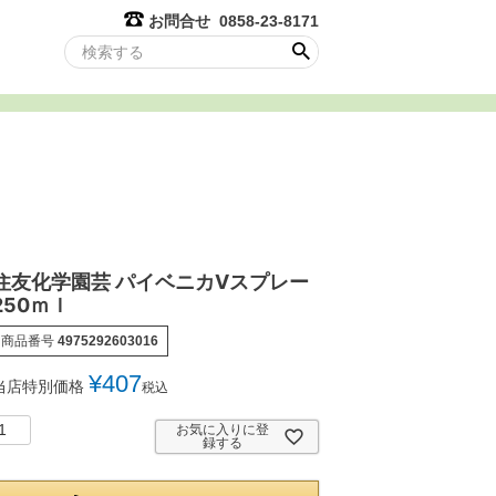
お問合せ 0858-23-8171
住友化学園芸 パイベニカVスプレー
250ｍｌ
商品番号
4975292603016
¥
407
当店特別価格
税込
お気に入りに登
録する