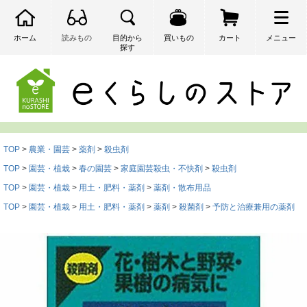
ホーム
読みもの
目的から
買いもの
カート
メニュー
探す
検索
TOP
農業・園芸
薬剤
殺虫剤
TOP
園芸・植栽
春の園芸
家庭園芸殺虫・不快剤
殺虫剤
TOP
園芸・植栽
用土・肥料・薬剤
薬剤・散布用品
TOP
園芸・植栽
用土・肥料・薬剤
薬剤
殺菌剤
予防と治療兼用の薬剤