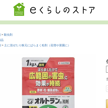
検索
剤
殺虫剤
用品
剤
土に混ぜたり株元にばらまく粒剤（花壇や菜園に）