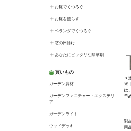
お庭でくつろぐ
お庭を照らす
ベランダでくつろぐ
窓の日除け
あなたにピッタリな除草剤
買いもの
＜
ガーデン資材
※
は
ガーデンファニチャー・エクステリ
予
ア
ガーデンライト
製品
ウッドデッキ
商品