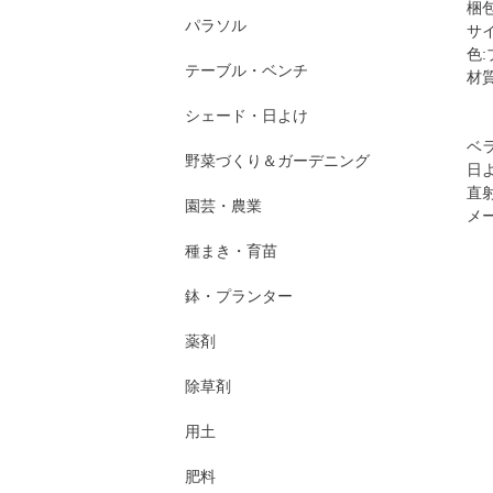
梱包サ
パラソル
サイ
色
テーブル・ベンチ
材
シェード・日よけ
ベ
野菜づくり＆ガーデニング
日
直
園芸・農業
メ
種まき・育苗
鉢・プランター
薬剤
除草剤
用土
肥料