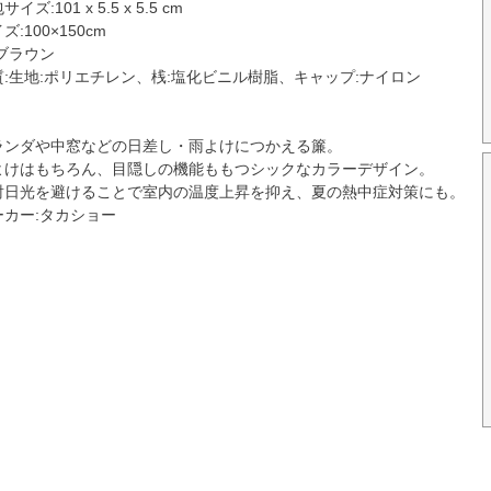
イズ:101 x 5.5 x 5.5 cm
ズ:100×150cm
:ブラウン
質:生地:ポリエチレン、桟:塩化ビニル樹脂、キャップ:ナイロン
ランダや中窓などの日差し・雨よけにつかえる簾。
よけはもちろん、目隠しの機能ももつシックなカラーデザイン。
射日光を避けることで室内の温度上昇を抑え、夏の熱中症対策にも。
ーカー:タカショー