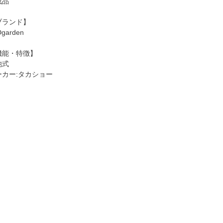
成品
ブランド】
garden
機能・特徴】
池式
ーカー:タカショー