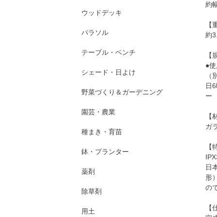
約幅
ウッドデッキ
【
パラソル
約3
テーブル・ベンチ
【
●
シェード・日よけ
（別
日
野菜づくり＆ガーデニング
ー
園芸・農業
【
ガ
種まき・育苗
【
鉢・プランター
IP
日
薬剤
形
の
除草剤
【
用土