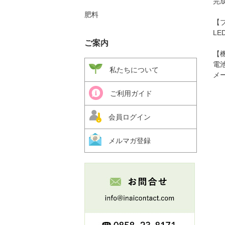
完
肥料
【
LED
ご案内
【
電
私たちについて
メ
ご利用ガイド
会員ログイン
メルマガ登録