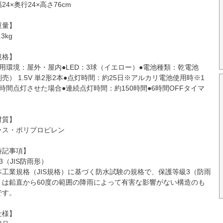
24×奥行24×高さ76cm
重量】
.3kg
規格】
使用環境：屋外・屋内●LED：3球（イエロー）●電池種類：乾電池
売） 1.5V 単2形2本●点灯時間：約25日※アルカリ電池使用時※1
6時間点灯させた場合●連続点灯時間：約150時間●6時間OFFタイマ
材質】
ラス・ポリプロピレン
特記事項】
X3（JIS防雨形）
本工業規格（JIS規格）に基づく防水試験の規格で、保護等級3（防雨
）は鉛直から60度の範囲の降雨によって有害な影響がない構造のも
です。
仕様】