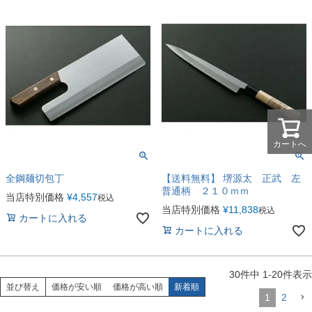
カートへ
全鋼麺切包丁
【送料無料】 堺源太 正武 左
普通柄 ２１０ｍｍ
当店特別価格
¥
4,557
税込
当店特別価格
¥
11,838
税込
カートに入れる
カートに入れる
30
件中
1
-
20
件表示
並び替え
価格が安い順
価格が高い順
新着順
1
2