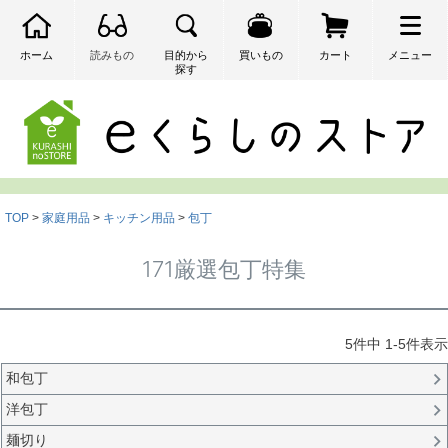
ホーム
読みもの
目的から
買いもの
カート
メニュー
探す
検索
TOP
家庭用品
キッチン用品
包丁
171厳選包丁特集
5
件中
1
-
5
件表示
和包丁
洋包丁
麺切り