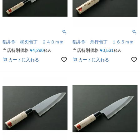
稲井作 柳刃包丁 ２４０ｍｍ
稲井作 舟行包丁 １６５ｍｍ
当店特別価格
¥
4,290
当店特別価格
¥
3,531
税込
税込
カートに入れる
カートに入れる