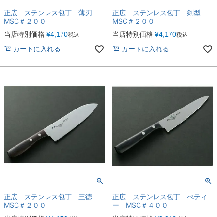
正広 ステンレス包丁 薄刃
正広 ステンレス包丁 剣型
MSC＃２００
MSC＃２００
当店特別価格
¥
4,170
当店特別価格
¥
4,170
税込
税込
カートに入れる
カートに入れる
正広 ステンレス包丁 三徳
正広 ステンレス包丁 ぺティ
MSC＃２００
ー MSC＃４００