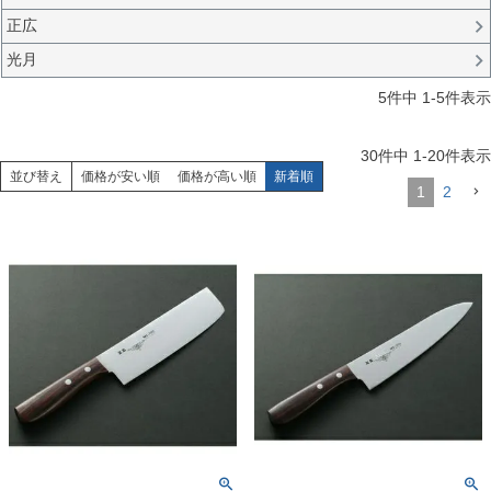
正広
光月
5
件中
1
-
5
件表示
30
件中
1
-
20
件表示
並び替え
価格が安い順
価格が高い順
新着順
1
2