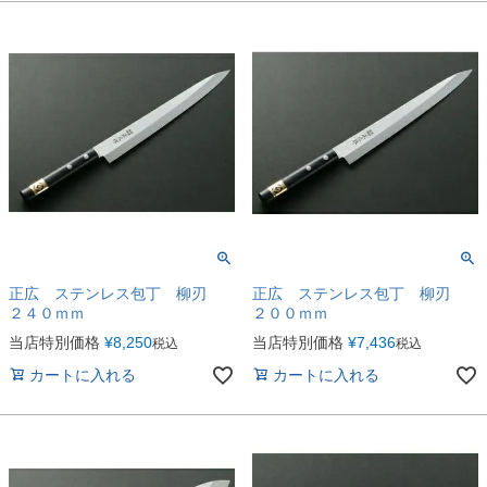
正広 ステンレス包丁 柳刃
正広 ステンレス包丁 柳刃
２４０ｍｍ
２００ｍｍ
当店特別価格
¥
8,250
当店特別価格
¥
7,436
税込
税込
カートに入れる
カートに入れる