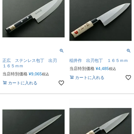
正広 ステンレス包丁 出刃
稲井作 出刃包丁 １６５ｍｍ
１６５ｍｍ
当店特別価格
¥
4,485
税込
当店特別価格
¥
9,065
税込
カートに入れる
カートに入れる