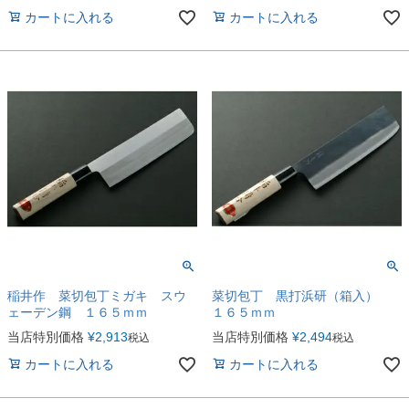
カートに入れる
カートに入れる
稲井作 菜切包丁ミガキ スウ
菜切包丁 黒打浜研（箱入）
ェーデン鋼 １６５ｍｍ
１６５ｍｍ
当店特別価格
¥
2,913
当店特別価格
¥
2,494
税込
税込
カートに入れる
カートに入れる