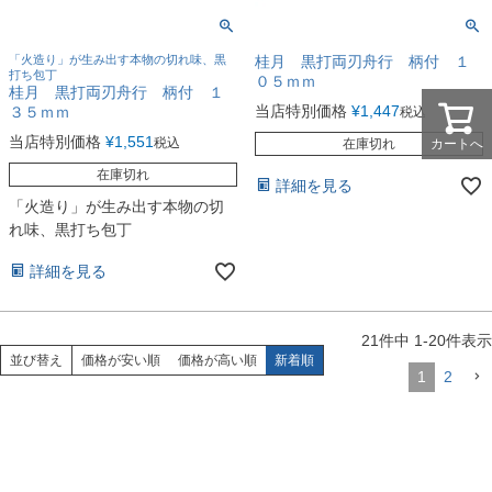
「火造り」が生み出す本物の切れ味、黒
桂月 黒打両刃舟行 柄付 １
打ち包丁
０５ｍｍ
桂月 黒打両刃舟行 柄付 １
３５ｍｍ
当店特別価格
¥
1,447
税込
当店特別価格
¥
1,551
税込
在庫切れ
カートへ
在庫切れ
詳細を見る
「火造り」が生み出す本物の切
れ味、黒打ち包丁
詳細を見る
21
件中
1
-
20
件表示
並び替え
価格が安い順
価格が高い順
新着順
1
2