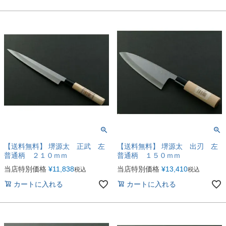
【送料無料】 堺源太 正武 左
【送料無料】 堺源太 出刃 左
普通柄 ２１０ｍｍ
普通柄 １５０ｍｍ
当店特別価格
¥
11,838
当店特別価格
¥
13,410
税込
税込
カートに入れる
カートに入れる