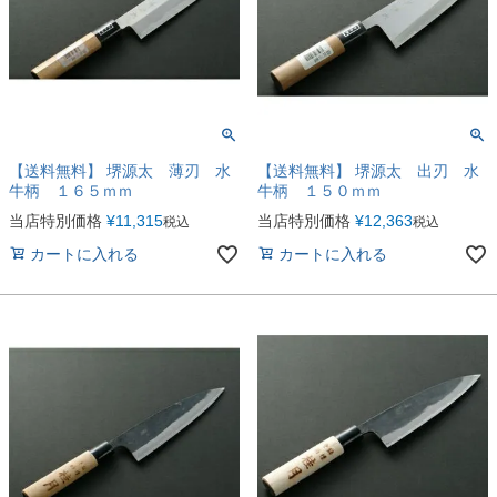
【送料無料】 堺源太 薄刃 水
【送料無料】 堺源太 出刃 水
牛柄 １６５ｍｍ
牛柄 １５０ｍｍ
当店特別価格
¥
11,315
当店特別価格
¥
12,363
税込
税込
カートに入れる
カートに入れる