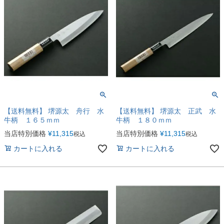
【送料無料】 堺源太 舟行 水
【送料無料】 堺源太 正武 水
牛柄 １６５ｍｍ
牛柄 １８０ｍｍ
当店特別価格
¥
11,315
当店特別価格
¥
11,315
税込
税込
カートに入れる
カートに入れる