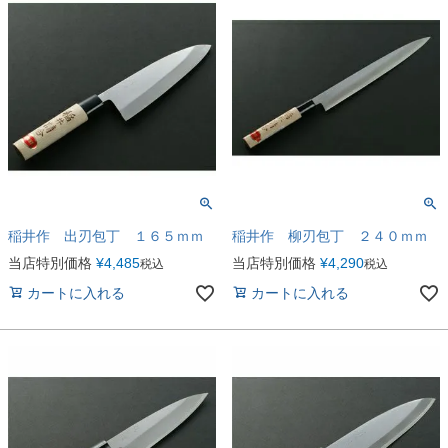
稲井作 出刃包丁 １６５ｍｍ
稲井作 柳刃包丁 ２４０ｍｍ
当店特別価格
¥
4,485
当店特別価格
¥
4,290
税込
税込
カートに入れる
カートに入れる