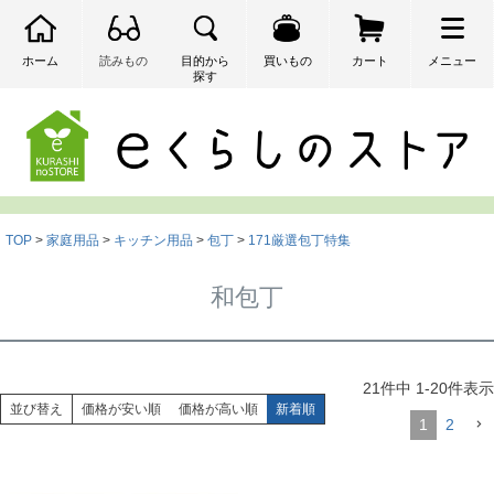
ホーム
読みもの
目的から
買いもの
カート
メニュー
探す
検索
TOP
家庭用品
キッチン用品
包丁
171厳選包丁特集
和包丁
21
件中
1
-
20
件表示
並び替え
価格が安い順
価格が高い順
新着順
1
2