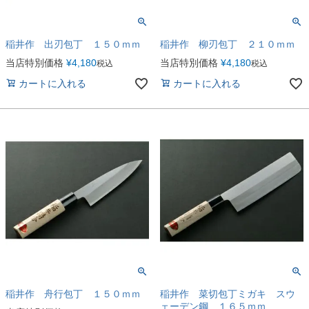
稲井作 出刃包丁 １５０ｍｍ
稲井作 柳刃包丁 ２１０ｍｍ
当店特別価格
¥
4,180
当店特別価格
¥
4,180
税込
税込
カートに入れる
カートに入れる
稲井作 舟行包丁 １５０ｍｍ
稲井作 菜切包丁ミガキ スウ
ェーデン鋼 １６５ｍｍ