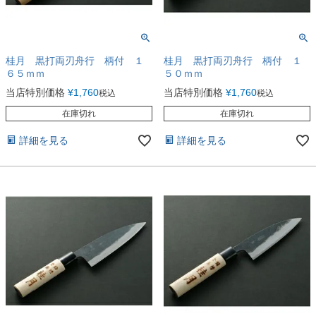
桂月 黒打両刃舟行 柄付 １
桂月 黒打両刃舟行 柄付 １
６５ｍｍ
５０ｍｍ
当店特別価格
¥
1,760
当店特別価格
¥
1,760
税込
税込
在庫切れ
在庫切れ
詳細を見る
詳細を見る