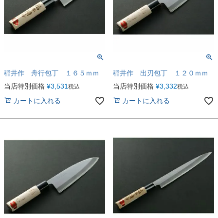
稲井作 舟行包丁 １６５ｍｍ
稲井作 出刃包丁 １２０ｍｍ
当店特別価格
¥
3,531
当店特別価格
¥
3,332
税込
税込
カートに入れる
カートに入れる